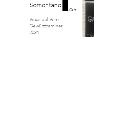
Somontano
25 €
Viñas del Vero
Gewürztraminer
2024
D.O.
Somontano
24 €
Viñas del Vero
Clarión
Selección 2022
Rutini,