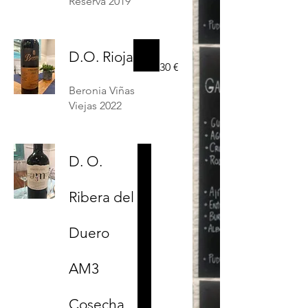
Reserva 2019
D.O. Rioja
30 €
Beronia Viñas
Viejas 2022
D. O.
Ribera del
Duero
AM3
Cosecha