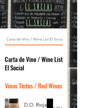
Carta de Vino / Wine List El Social
Cocktails / Cocteles
Carta de Vino / Wine List
El Social
Vinos Tintos / Red Wines
D.O. Rioja