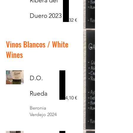
Ribera del
Duero 2023
32 €
Vinos Blancos / White
Wines
D.O.
Rueda
4,10 €
Beronia