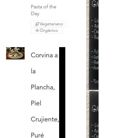
Pasta of the
Day
Vegetariano
Orgánico
Corvina a
la
Plancha,
Piel
Crujiente,
Puré