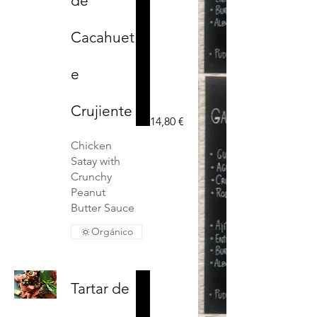
de
Cacahuet
e
Crujiente
14,80 €
Chicken
Satay with
Crunchy
Peanut
Butter Sauce
Orgánico
Tartar de