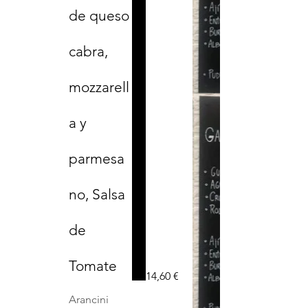
de queso
cabra,
mozzarell
a y
parmesa
no, Salsa
de
Tomate
14,60 €
Arancini