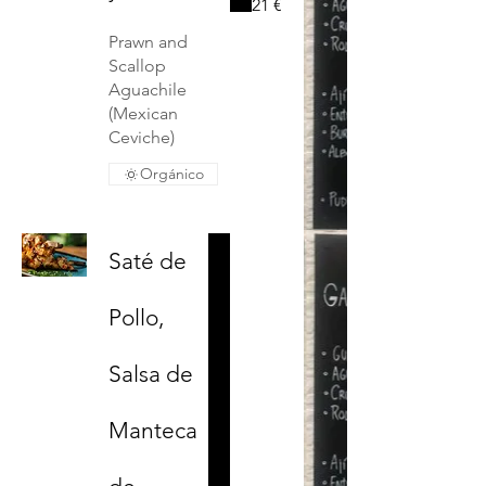
21 €
Prawn and
Scallop
Aguachile
(Mexican
Ceviche)
Orgánico
Saté de
Pollo,
Salsa de
Manteca