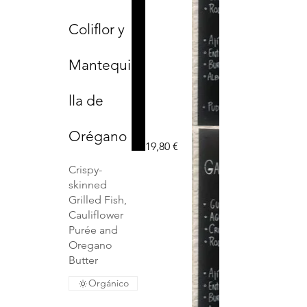
Coliflor y
Mantequi
lla de
Orégano
19,80 €
Crispy-
skinned
Grilled Fish,
Cauliflower
Purée and
Oregano
Butter
Orgánico