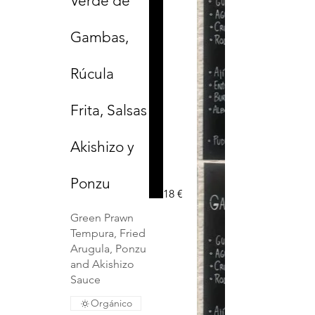
Verde de
Gambas,
Rúcula
Frita, Salsas
Akishizo y
Ponzu
18 €
Green Prawn
Tempura, Fried
Arugula, Ponzu
and Akishizo
Sauce
Orgánico