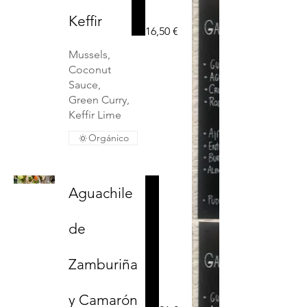
Keffir
16,50 €
Mussels,
Coconut
Sauce,
Green Curry,
Keffir Lime
Orgánico
Aguachile
de
Zamburiña
y Camarón