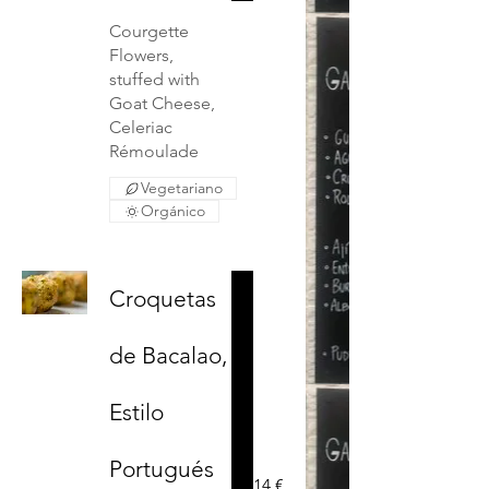
Courgette
Flowers,
stuffed with
Goat Cheese,
Celeriac
Rémoulade
Vegetariano
Orgánico
Croquetas
de Bacalao,
Estilo
Portugués
14 €